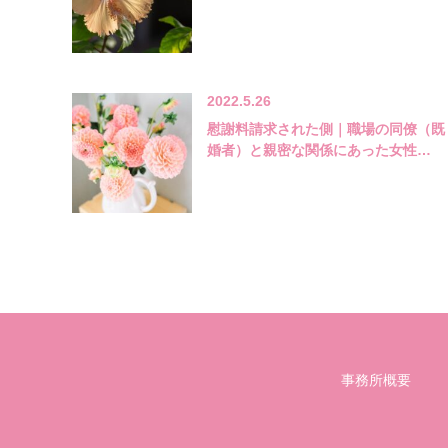
2022.5.26
慰謝料請求された側｜職場の同僚（既
婚者）と親密な関係にあった女性…
事務所概要