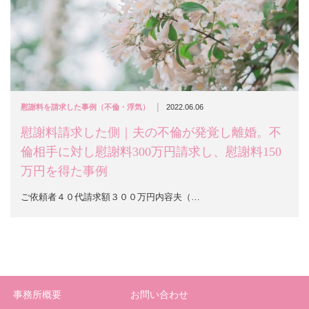
|
慰謝料を請求した事例（不倫・浮気）
2022.06.06
慰謝料請求した側｜夫の不倫が発覚し離婚。不
倫相手に対し慰謝料300万円請求し、慰謝料150
万円を得た事例
ご依頼者４０代請求額３００万円内容夫（…
事務所概要
お問い合わせ